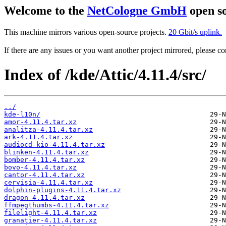
Welcome to the
NetCologne GmbH
open so
This machine mirrors various open-source projects.
20 Gbit/s uplink.
If there are any issues or you want another project mirrored, please 
Index of /kde/Attic/4.11.4/src/
../
kde-l10n/
amor-4.11.4.tar.xz
analitza-4.11.4.tar.xz
ark-4.11.4.tar.xz
audiocd-kio-4.11.4.tar.xz
blinken-4.11.4.tar.xz
bomber-4.11.4.tar.xz
bovo-4.11.4.tar.xz
cantor-4.11.4.tar.xz
cervisia-4.11.4.tar.xz
dolphin-plugins-4.11.4.tar.xz
dragon-4.11.4.tar.xz
ffmpegthumbs-4.11.4.tar.xz
filelight-4.11.4.tar.xz
granatier-4.11.4.tar.xz