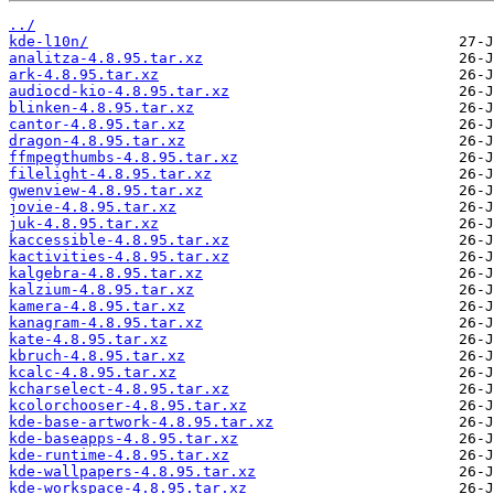
../
kde-l10n/
analitza-4.8.95.tar.xz
ark-4.8.95.tar.xz
audiocd-kio-4.8.95.tar.xz
blinken-4.8.95.tar.xz
cantor-4.8.95.tar.xz
dragon-4.8.95.tar.xz
ffmpegthumbs-4.8.95.tar.xz
filelight-4.8.95.tar.xz
gwenview-4.8.95.tar.xz
jovie-4.8.95.tar.xz
juk-4.8.95.tar.xz
kaccessible-4.8.95.tar.xz
kactivities-4.8.95.tar.xz
kalgebra-4.8.95.tar.xz
kalzium-4.8.95.tar.xz
kamera-4.8.95.tar.xz
kanagram-4.8.95.tar.xz
kate-4.8.95.tar.xz
kbruch-4.8.95.tar.xz
kcalc-4.8.95.tar.xz
kcharselect-4.8.95.tar.xz
kcolorchooser-4.8.95.tar.xz
kde-base-artwork-4.8.95.tar.xz
kde-baseapps-4.8.95.tar.xz
kde-runtime-4.8.95.tar.xz
kde-wallpapers-4.8.95.tar.xz
kde-workspace-4.8.95.tar.xz