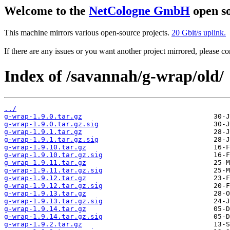
Welcome to the
NetCologne GmbH
open so
This machine mirrors various open-source projects.
20 Gbit/s uplink.
If there are any issues or you want another project mirrored, please 
Index of /savannah/g-wrap/old/
../
g-wrap-1.9.0.tar.gz
g-wrap-1.9.0.tar.gz.sig
g-wrap-1.9.1.tar.gz
g-wrap-1.9.1.tar.gz.sig
g-wrap-1.9.10.tar.gz
g-wrap-1.9.10.tar.gz.sig
g-wrap-1.9.11.tar.gz
g-wrap-1.9.11.tar.gz.sig
g-wrap-1.9.12.tar.gz
g-wrap-1.9.12.tar.gz.sig
g-wrap-1.9.13.tar.gz
g-wrap-1.9.13.tar.gz.sig
g-wrap-1.9.14.tar.gz
g-wrap-1.9.14.tar.gz.sig
g-wrap-1.9.2.tar.gz