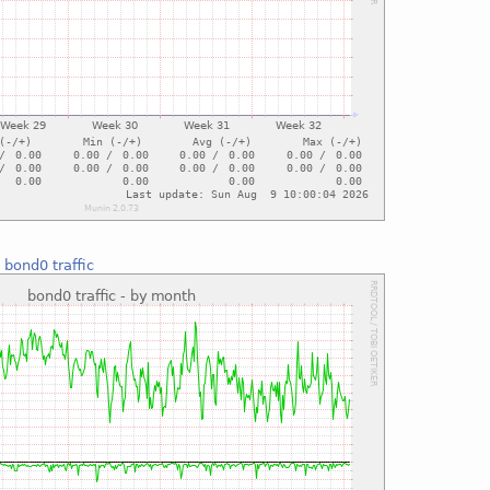
:
bond0 traffic