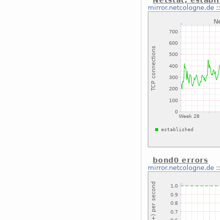
Netstat, establ
mirror.netcologne.de
:
bond0 errors
mirror.netcologne.de
: