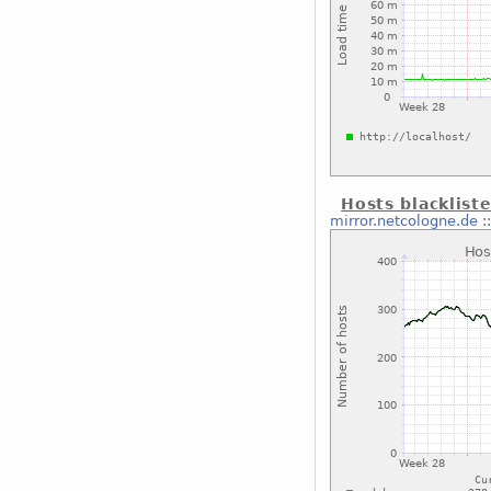
Hosts blacklist
mirror.netcologne.de
: