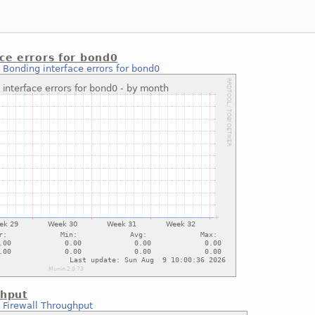
ce errors for bond0
:
Bonding interface errors for bond0
ghput
:
Firewall Throughput