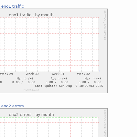
:
eno1 traffic
:
eno2 errors