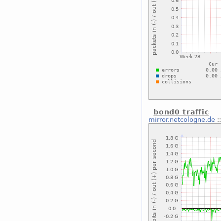
bond0 traffic
mirror.netcologne.de
: