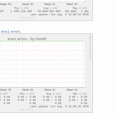
:
eno1 errors