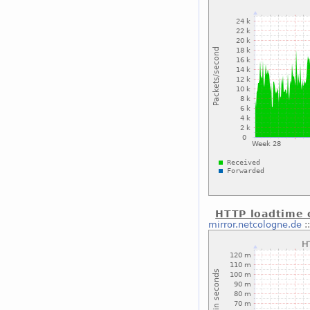
HTTP loadtime 
mirror.netcologne.de
: