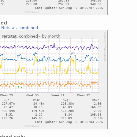
ned
:
Netstat, combined