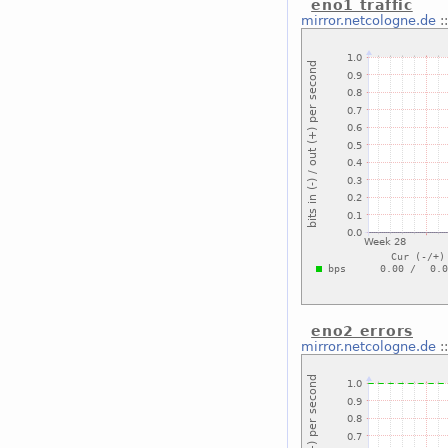
eno1 traffic
mirror.netcologne.de
:
eno2 errors
mirror.netcologne.de
: