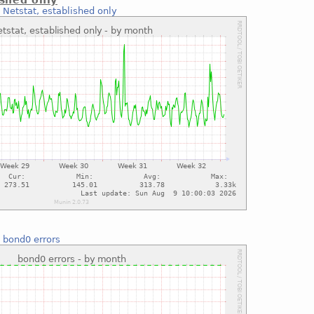
ished only
:
Netstat, established only
:
bond0 errors