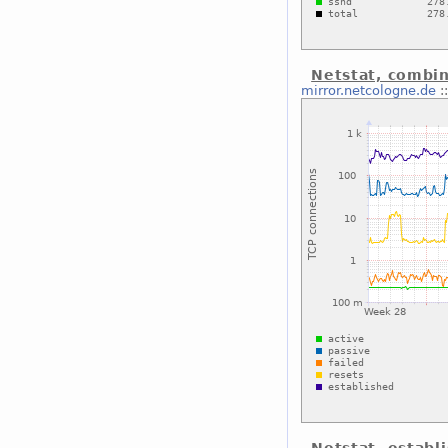
Netstat, combi
mirror.netcologne.de
: