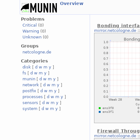
Overview
Problems
Critical
(0)
Bonding interfa
mirror.netcologne.de
:
Warning
(0)
Unknown
(0)
Groups
netcologne.de
Categories
disk
[
d
w
m
y
]
fs
[
d
w
m
y
]
munin
[
d
w
m
y
]
network
[
d
w
m
y
]
postfix
[
d
w
m
y
]
processes
[
d
w
m
y
]
sensors
[
d
w
m
y
]
system
[
d
w
m
y
]
Firewall Throu
mirror.netcologne.de
: